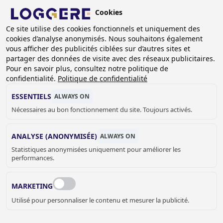
Aller
Cookies
au
FR
contenu
Ce site utilise des cookies fonctionnels et uniquement des
cookies d’analyse anonymisés. Nous souhaitons également
principal
FIL
vous afficher des publicités ciblées sur d’autres sites et
partager des données de visite avec des réseaux publicitaires.
D'ARIANE
Accueil
Sanitaire
Lavabos
Lavabos muraux
Pour en savoir plus, consultez notre politique de
Lavabo spécial PMR Robusto 75
confidentialité.
Politique de confidentialité
LAVABO SPÉCIAL PMR
ESSENTIELS
ALWAYS ON
Nécessaires au bon fonctionnement du site. Toujours activés.
Robusto 75
135092
ANALYSE (ANONYMISÉE)
ALWAYS ON
Statistiques anonymisées uniquement pour améliorer les
Fixation par:
performances.
MARKETING
Utilisé pour personnaliser le contenu et mesurer la publicité.
Avec ou sans trou de robinet: