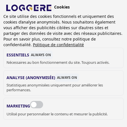
Aller
Cookies
au
FR
contenu
Ce site utilise des cookies fonctionnels et uniquement des
cookies d’analyse anonymisés. Nous souhaitons également
principal
FIL
vous afficher des publicités ciblées sur d’autres sites et
partager des données de visite avec des réseaux publicitaires.
D'ARIANE
Accueil
Sanitaire
Lavabos multipostes
Pour en savoir plus, consultez notre politique de
Lavabos multipostes - Polymere
Akzept
confidentialité.
Politique de confidentialité
Lavabo multiposte en béton polymère Akzept: 1200mm, 2
postes
ESSENTIELS
ALWAYS ON
Nécessaires au bon fonctionnement du site. Toujours activés.
LAVABO MULTIPOSTE EN
ANALYSE (ANONYMISÉE)
ALWAYS ON
BÉTON POLYMÈRE
Statistiques anonymisées uniquement pour améliorer les
performances.
Akzept: 1200mm, 2 postes
459120
MARKETING
Couleur Lavabo
Utilisé pour personnaliser le contenu et mesurer la publicité.
Blanc alpin