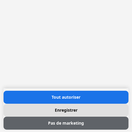
Loggere France Sarl. F
Rue Jean Sebastien BACH 16
42000 Saint-Etienne
+(33) 04 77 022 400
office@loggere.com
TVA: FR51.302.077.995
Heures d'ouverture
Lundi au Vendredi: 08h30 - 17h00
Contactez nous
Tout autoriser
Enregistrer
Pas de marketing
© 2026 Loggere, Inc. All rights reserved