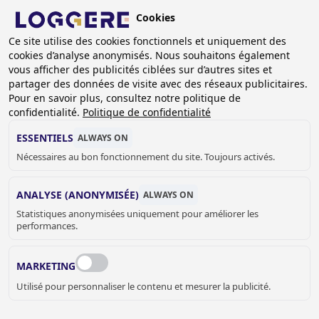
Aller
Cookies
au
FR
Ce site utilise des cookies fonctionnels et uniquement des
contenu
cookies d’analyse anonymisés. Nous souhaitons également
principal
FIL
vous afficher des publicités ciblées sur d’autres sites et
partager des données de visite avec des réseaux publicitaires.
D'ARIANE
Accueil
Sanitaire
Lavabo Rigole
Lavabos collectifs
Pour en savoir plus, consultez notre politique de
Lavabo auge
Lavabo de chirurgien Creativ
confidentialité.
Politique de confidentialité
LAVABO DE CHIRURGIEN
ESSENTIELS
ALWAYS ON
Nécessaires au bon fonctionnement du site. Toujours activés.
Creativ
480080A
ANALYSE (ANONYMISÉE)
ALWAYS ON
Statistiques anonymisées uniquement pour améliorer les
Longueur:
performances.
MARKETING
Utilisé pour personnaliser le contenu et mesurer la publicité.
Fond ouvert ou fermé: