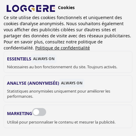
Aller
Cookies
au
FR
Ce site utilise des cookies fonctionnels et uniquement des
contenu
cookies d’analyse anonymisés. Nous souhaitons également
principal
FIL
vous afficher des publicités ciblées sur d’autres sites et
partager des données de visite avec des réseaux publicitaires.
D'ARIANE
Accueil
Sanitaire
Fontaines à boire
Pour en savoir plus, consultez notre politique de
Fontaines à boire suspendues
confidentialité.
Politique de confidentialité
Fontaine à boire multiposte suspendu Star II
ESSENTIELS
ALWAYS ON
FONTAINE À BOIRE
Nécessaires au bon fonctionnement du site. Toujours activés.
MULTIPOSTE SUSPENDU
ANALYSE (ANONYMISÉE)
ALWAYS ON
Statistiques anonymisées uniquement pour améliorer les
Star II
performances.
1304120
MARKETING
Couleur:
Utilisé pour personnaliser le contenu et mesurer la publicité.