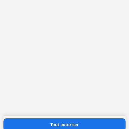
France
Pays-Bas
Belgique
Allemagne
Loggere France Sarl. F
Rue Jean Sebastien BACH 16
42000 Saint-Etienne
+(33) 04 77 022 400
office@loggere.com
TVA: FR51.302.077.995
Heures d'ouverture
Lundi au Vendredi: 08h30 - 17h00
Contactez nous
Tout autoriser