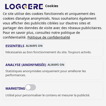
Aller
Cookies
au
FR
Ce site utilise des cookies fonctionnels et uniquement des
contenu
cookies d’analyse anonymisés. Nous souhaitons également
principal
FIL
vous afficher des publicités ciblées sur d’autres sites et
partager des données de visite avec des réseaux publicitaires.
D'ARIANE
Accueil
Sanitaire
Accessoires sanitaire
Bobrick
Pour en savoir plus, consultez notre politique de
Bobrick distributeur d’essuie-mains
confidentialité.
Politique de confidentialité
Distributeur d’essuie mains en rouleau électronique Easy IV
ESSENTIELS
ALWAYS ON
DISTRIBUTEUR D’ESSUIE
Nécessaires au bon fonctionnement du site. Toujours activés.
MAINS EN ROULEAU
ANALYSE (ANONYMISÉE)
ALWAYS ON
Statistiques anonymisées uniquement pour améliorer les
ÉLECTRONIQUE
performances.
Easy IV
MARKETING
840150
Utilisé pour personnaliser le contenu et mesurer la publicité.
Add to cart
Prix sur demande
Quantity