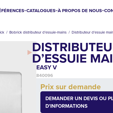
ÉFÉRENCES
CATALOGUES
À PROPOS DE NOUS
CON
ick
Bobrick distributeur d’essuie-mains
Distributeur d’essuie ma
DISTRIBUTEU
D’ESSUIE MA
EASY V
840096
Add to cart
Prix sur demande
Quantity
DEMANDER UN DEVIS OU P
D'INFORMATIONS