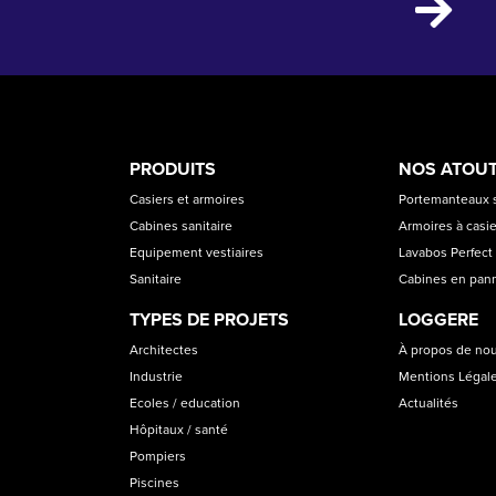
PRODUCT
ASS
PRODUITS
NOS ATOU
CATEGORIES
Casiers et armoires
Portemanteaux s
Cabines sanitaire
Armoires à casi
Equipement vestiaires
Lavabos Perfect 
Sanitaire
Cabines en pan
TYPES DE PROJETS
LOGGERE
Architectes
À propos de no
Industrie
Mentions Légal
Ecoles / education
Actualités
Hôpitaux / santé
Pompiers
Piscines