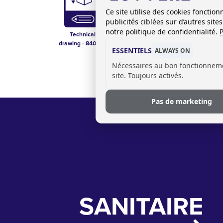
Ce site utilise des cookies foncti
publicités ciblées sur d’autres sit
notre politique de confidentialité.
P
Technical
Liste de prix
Technical Data
drawing - 840096
sanitaire FR-BE
Sheet - 840096
ESSENTIELS
ALWAYS ON
Nécessaires au bon fonctionnem
site. Toujours activés.
Pas de marketing
SANITAIRE