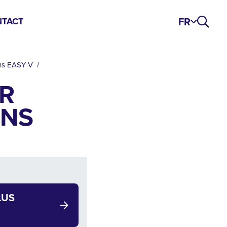
FR
TACT
ins EASY V
R
INS
LUS