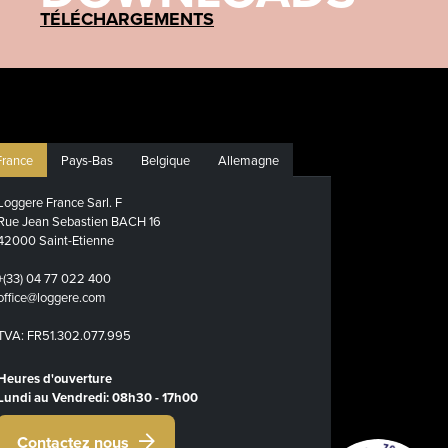
TÉLÉCHARGEMENTS
France
Pays-Bas
Belgique
Allemagne
Loggere France Sarl. F
Rue Jean Sebastien BACH 16
42000 Saint-Etienne
+(33) 04 77 022 400
office@loggere.com
TVA: FR51.302.077.995
Heures d'ouverture
Lundi au Vendredi: 08h30 - 17h00
Contactez nous