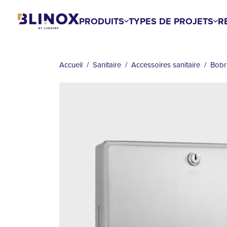
Aller
au
PRODUITS
TYPES DE PROJETS
R
contenu
principal
FIL
D'ARIANE
Accueil
Sanitaire
Accessoires sanitaire
Bobr