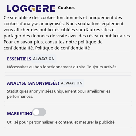
Aller
Cookies
au
FR
Ce site utilise des cookies fonctionnels et uniquement des
contenu
cookies d’analyse anonymisés. Nous souhaitons également
principal
FIL
vous afficher des publicités ciblées sur d’autres sites et
partager des données de visite avec des réseaux publicitaires.
D'ARIANE
Accueil
Sanitaire
Accessoires sanitaire
Pour en savoir plus, consultez notre politique de
Distributeurs de savon et parfum
Distributeurs de savon
confidentialité.
Politique de confidentialité
Distributeur de savon et de désinfectant avec commande
coudée Easy Safe II et III
ESSENTIELS
ALWAYS ON
Nécessaires au bon fonctionnement du site. Toujours activés.
DISTRIBUTEUR DE
ANALYSE (ANONYMISÉE)
ALWAYS ON
SAVON ET DE
Statistiques anonymisées uniquement pour améliorer les
performances.
DÉSINFECTANT AVEC
COMMANDE COUDÉE
MARKETING
Utilisé pour personnaliser le contenu et mesurer la publicité.
Easy Safe II et III