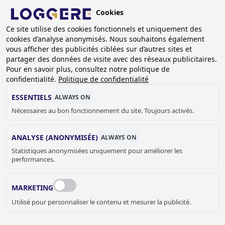
Aller
Cookies
au
FR
contenu
Ce site utilise des cookies fonctionnels et uniquement des
cookies d’analyse anonymisés. Nous souhaitons également
principal
FIL
vous afficher des publicités ciblées sur d’autres sites et
partager des données de visite avec des réseaux publicitaires.
D'ARIANE
Accueil
Sanitaire
Fontaines à boire
Pour en savoir plus, consultez notre politique de
Options de fontaines à boire
confidentialité.
Politique de confidentialité
Col de cygne avec capteur infrarouge
ESSENTIELS
ALWAYS ON
COL DE CYGNE AVEC
Nécessaires au bon fonctionnement du site. Toujours activés.
CAPTEUR INFRAROUGE
ANALYSE (ANONYMISÉE)
ALWAYS ON
Statistiques anonymisées uniquement pour améliorer les
981044
performances.
Alimentation électrique:
MARKETING
Utilisé pour personnaliser le contenu et mesurer la publicité.
Prix sur demande