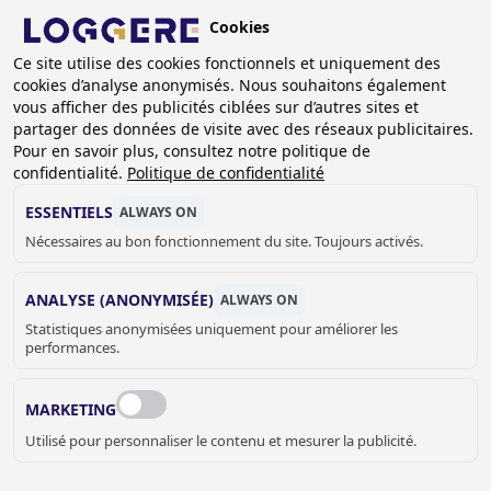
Aller
Cookies
au
FR
contenu
Ce site utilise des cookies fonctionnels et uniquement des
cookies d’analyse anonymisés. Nous souhaitons également
principal
FIL
vous afficher des publicités ciblées sur d’autres sites et
partager des données de visite avec des réseaux publicitaires.
D'ARIANE
Accueil
Loggere corporate video
Pour en savoir plus, consultez notre politique de
confidentialité.
Politique de confidentialité
LOGGERE CORPORATE
ESSENTIELS
ALWAYS ON
VIDEO
Nécessaires au bon fonctionnement du site. Toujours activés.
ANALYSE (ANONYMISÉE)
ALWAYS ON
Statistiques anonymisées uniquement pour améliorer les
performances.
MARKETING
Utilisé pour personnaliser le contenu et mesurer la publicité.