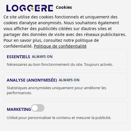
Aller
Cookies
au
FR
Ce site utilise des cookies fonctionnels et uniquement des
contenu
cookies d’analyse anonymisés. Nous souhaitons également
principal
vous afficher des publicités ciblées sur d’autres sites et
partager des données de visite avec des réseaux publicitaires.
BANCS: ROBUSTO
Pour en savoir plus, consultez notre politique de
confidentialité.
Politique de confidentialité
FIL
ESSENTIELS
ALWAYS ON
Nécessaires au bon fonctionnement du site. Toujours activés.
D'ARIANE
Accueil
Equipement vestiaires
Bancs et Combinaison banc- portemanteaux
Bancs
Bancs: Robusto
ANALYSE (ANONYMISÉE)
ALWAYS ON
Statistiques anonymisées uniquement pour améliorer les
performances.
MARKETING
Utilisé pour personnaliser le contenu et mesurer la publicité.