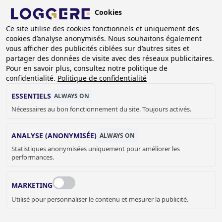
Aller
Cookies
au
FR
Ce site utilise des cookies fonctionnels et uniquement des
contenu
cookies d’analyse anonymisés. Nous souhaitons également
principal
FIL
vous afficher des publicités ciblées sur d’autres sites et
partager des données de visite avec des réseaux publicitaires.
D'ARIANE
Accueil
Actualités
Un avenir plus vert avec Loggere !
Pour en savoir plus, consultez notre politique de
confidentialité.
Politique de confidentialité
UN AVENIR PLUS VERT
ESSENTIELS
ALWAYS ON
AVEC LOGGERE !
Nécessaires au bon fonctionnement du site. Toujours activés.
28 février 2024
ANALYSE (ANONYMISÉE)
ALWAYS ON
HEUREUX DE PARTAGER NOTRE
Statistiques anonymisées uniquement pour améliorer les
CONTRIBUTION À LA NATURE
performances.
AVEC
CŒUR DE FORÊT
!🍃
MARKETING
Utilisé pour personnaliser le contenu et mesurer la publicité.
Notre partenariat s'inscrit dans une démarche de durabilité,
reflétant notre engagement environnemental pour un