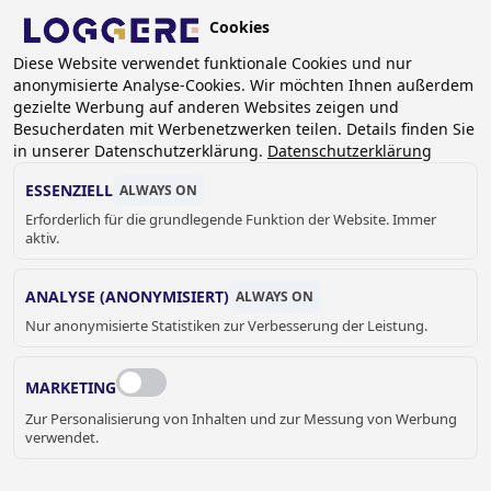
Skip
Cookies
to
DE
main
Diese Website verwendet funktionale Cookies und nur
anonymisierte Analyse-Cookies. Wir möchten Ihnen außerdem
content
BREADCRUMB
gezielte Werbung auf anderen Websites zeigen und
Besucherdaten mit Werbenetzwerken teilen. Details finden Sie
Home
Sanitär
Gastronomie
Hygienewaschtische
in unserer Datenschutzerklärung.
Datenschutzerklärung
MINI EinzelwaschtischWandmontage Easy inkl.
Kniebedienung
ESSENZIELL
ALWAYS ON
Erforderlich für die grundlegende Funktion der Website. Immer
MINI
aktiv.
EINZELWASCHTISCHWAN
ANALYSE (ANONYMISIERT)
ALWAYS ON
Nur anonymisierte Statistiken zur Verbesserung der Leistung.
DMONTAGE
Easy inkl. Kniebedienung
MARKETING
135107
Zur Personalisierung von Inhalten und zur Messung von Werbung
verwendet.
Add to cart
Preis auf Anfrage
Quantity